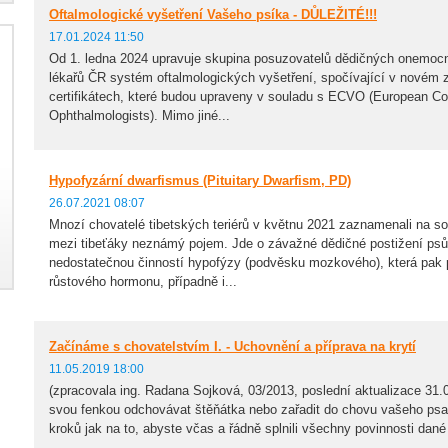
Oftalmologické vyšetření Vašeho psíka - DŮLEŽITÉ!!!
17.01.2024 11:50
Od 1. ledna 2024 upravuje skupina posuzovatelů dědičných onemocn
lékařů ČR systém oftalmologických vyšetření, spočívající v novém
certifikátech, které budou upraveny v souladu s ECVO (European Col
Ophthalmologists). Mimo jiné...
Hypofyzární dwarfismus (Pituitary Dwarfism, PD)
26.07.2021 08:07
Mnozí chovatelé tibetských teriérů v květnu 2021 zaznamenali na soc
mezi tibeťáky neznámý pojem. Jde o závažné dědičné postižení psů
nedostatečnou činností hypofýzy (podvěsku mozkového), která pak 
růstového hormonu, případně i...
Začínáme s chovatelstvím I. - Uchovnění a příprava na krytí
11.05.2019 18:00
(zpracovala ing. Radana Sojková, 03/2013, poslední aktualizace 31.
svou fenkou odchovávat štěňátka nebo zařadit do chovu vašeho psa
kroků jak na to, abyste včas a řádně splnili všechny povinnosti dané