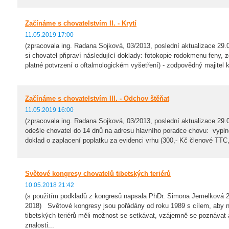
Začínáme s chovatelstvím II. - Krytí
11.05.2019 17:00
(zpracovala ing. Radana Sojková, 03/2013, poslední aktualizace 29
si chovatel připraví následující doklady: fotokopie rodokmenu feny, 
platné potvrzení o oftalmologickém vyšetření) - zodpovědný majitel k
Začínáme s chovatelstvím III. - Odchov štěňat
11.05.2019 16:00
(zpracovala ing. Radana Sojková, 03/2013, poslední aktualizace 29
odešle chovatel do 14 dnů na adresu hlavního poradce chovu: vyplně
doklad o zaplacení poplatku za evidenci vrhu (300,- Kč členové TTC,
Světové kongresy chovatelů tibetských teriérů
10.05.2018 21:42
(s použitím podkladů z kongresů napsala PhDr. Simona Jemelková 2
2018) Světové kongresy jsou pořádány od roku 1989 s cílem, aby n
tibetských teriérů měli možnost se setkávat, vzájemně se poznávat
znalosti...