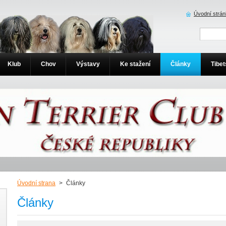
Úvodní strá
Klub
Chov
Výstavy
Ke stažení
Články
Tibet
Úvodní strana
>
Články
Články