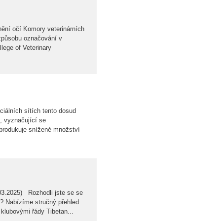
ění očí Komory veterinárních
 způsobu označování v
lege of Veterinary
iálních sítích tento dosud
, vyznačující se
produkuje snížené množství
03.2025) Rozhodli jste se se
? Nabízíme stručný přehled
 klubovými řády Tibetan...