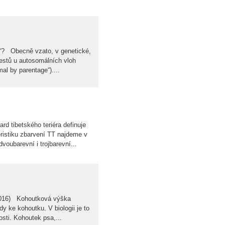
ge“? Obecně vzato, v genetické,
estů u autosomálních vloh
mal by parentage“)....
d tibetského teriéra definuje
eristiku zbarvení TT najdeme v
voubarevní i trojbarevní...
/2016) Kohoutková výška
y ke kohoutku. V biologii je to
sti. Kohoutek psa,...