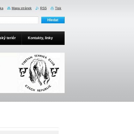
nka
Mapa stránek
RSS
Tisk
ský teriér
Kontakty, linky