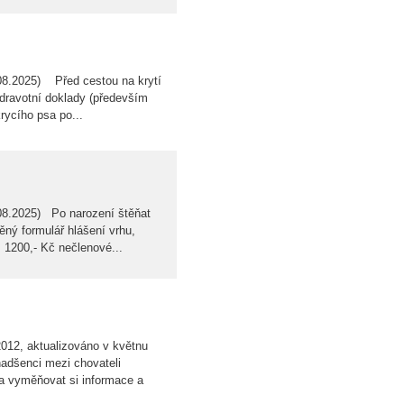
.08.2025) Před cestou na krytí
zdravotní doklady (především
rycího psa po...
.08.2025) Po narození štěňat
ný formulář hlášení vrhu,
 1200,- Kč nečlenové...
012, aktualizováno v květnu
adšenci mezi chovateli
 a vyměňovat si informace a