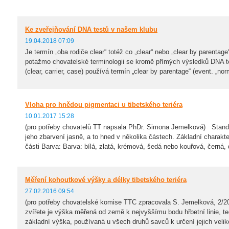
Ke zveřejňování DNA testů v našem klubu
19.04.2018 07:09
Je termín „oba rodiče clear“ totéž co „clear“ nebo „clear by parenta
potažmo chovatelské terminologii se kromě přímých výsledků DNA t
(clear, carrier, case) používá termín „clear by parentage“ (event. „nor
Vloha pro hnědou pigmentaci u tibetského teriéra
10.01.2017 15:28
(pro potřeby chovatelů TT napsala PhDr. Simona Jemelková) Standar
jeho zbarvení jasně, a to hned v několika částech. Základní charakt
části Barva: Barva: bílá, zlatá, krémová, šedá nebo kouřová, černá, d
Měření kohoutkové výšky a délky tibetského teriéra
27.02.2016 09:54
(pro potřeby chovatelské komise TTC zpracovala S. Jemelková, 2
zvířete je výška měřená od země k nejvyššímu bodu hřbetní linie, ted
základní výška, používaná u všech druhů savců k určení jejich veliko