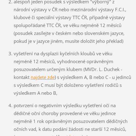
alespoň jeden posudek s výsledkem "výborný" z
národní výstavy v ČR nebo mezinárodní výstavy F.C.I.,
klubové či speciální výstavy TTC ČR, případně výstavy
spolupořádané TTC ČR, ve věku nejméně 12 měsíců
(posudek zasílejte v českém nebo slovenském jazyce,
pokud je v jazyce jiném, musíte doložit jeho překlad)
vyšetření na dysplazii kyčelních kloubů ve věku
nejméně 12 měsíců, vyhodnocené oprávněným
posuzovatelem určeným klubem (MVDr. L. Duchek -
kontakt
najdete zde
) s výsledkem A, B nebo C - u jedinců
s výsledkem C musí být doloženo vyšetření rodičů s
výsledkem A nebo B,
potvrzení o negativním výsledku vyšetření očí na
dědičné oční choroby provedené ve věku jedince
nejméně 1 rok oprávněným posuzovatelem dědičných
očních vad, k datu podání žádosti ne starší 12 měsíců,