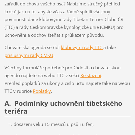
zařadit do chovu vašeho psa? Nabízíme stručný přehled
kroků jak na to, abyste včas a řádně splnili všechny
povinnosti dané klubovými řády Tibetan Terrier Clubu ČR
(TTC) a řády Českomoravské kynologické unie (ČMKU) pro
uchovnění a odchov štěňat s průkazem původu.
Chovatelská agenda se řídí
klubovými řády TTC
a také
příslušnými řády ČMKU
.
Všechny formuláře potřebné pro žádosti a chovatelskou
agendu najdete na webu TTC v sekci
Ke stažení
.
Přehled poplatků za úkony a číslo účtu najdete také na webu
TTC v rubrice
Poplatky
.
A. Podmínky uchovnění tibetského
teriéra
dosažení věku 15 měsíců u psů i u fen,