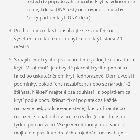
testech (v případě zahraničního krytí s jedincem ze
země, kde se DNA testy neprovádějí, musí být
český partner krytí DNA clear).
Před termínem krytí absolvujte se svou fenkou
vyšetření očí, které nesmí být ke dni krytí starší 24
měsíců.
S majitelem krycího psa si předem sjednejte náhradu za
krytí. V zahraničí je obvyklé placení krycího poplatku
hned po uskutečněném krytí jednorázově. Domluvte si i
podmínky, pokud fena nezabřezne nebo se narodí 1-2
štěňata. Někteří majitelé psa souhlasí i s poplatkem za
krytí podle počtu štěňat (fixní poplatek za každé
narozené nebo odchované štěně), který uhradíte po
narození štěňat nebo v určitém věku (např. do osmi
týdnů po narození). Vše je věcí dohody mezi vámi a
majitelem psa, klub do těchto ujednání nezasahuje.