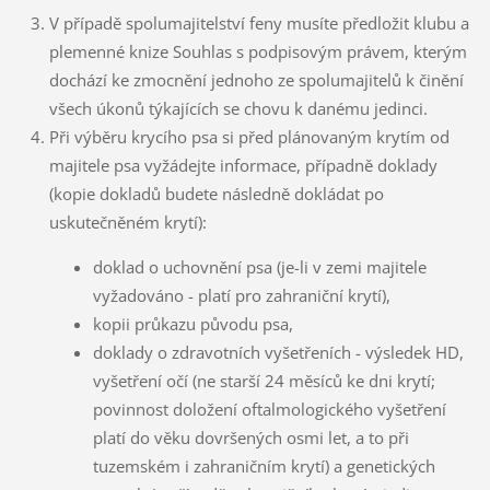
V případě spolumajitelství feny musíte předložit klubu a
plemenné knize Souhlas s podpisovým právem, kterým
dochází ke zmocnění jednoho ze spolumajitelů k činění
všech úkonů týkajících se chovu k danému jedinci.
Při výběru krycího psa si před plánovaným krytím od
majitele psa vyžádejte informace, případně doklady
(kopie dokladů budete následně dokládat po
uskutečněném krytí):
doklad o uchovnění psa (je-li v zemi majitele
vyžadováno - platí pro zahraniční krytí),
kopii průkazu původu psa,
doklady o zdravotních vyšetřeních - výsledek HD,
vyšetření očí (ne starší 24 měsíců ke dni krytí;
povinnost doložení oftalmologického vyšetření
platí do věku dovršených osmi let, a to při
tuzemském i zahraničním krytí) a genetických