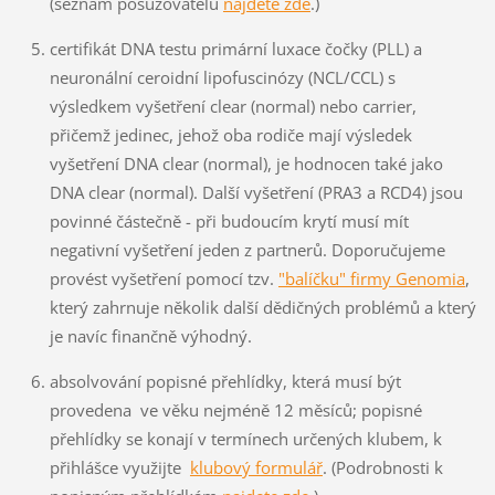
(seznam posuzovatelů
najdete
zde
.)
certifikát DNA testu primární luxace čočky (PLL) a
neuronální ceroidní lipofuscinózy (NCL/CCL) s
výsledkem vyšetření clear (normal) nebo carrier,
přičemž jedinec, jehož oba rodiče mají výsledek
vyšetření DNA clear (normal), je hodnocen také jako
DNA clear (normal). Další vyšetření (PRA3 a RCD4) jsou
povinné částečně - při budoucím krytí musí mít
negativní vyšetření jeden z partnerů. Doporučujeme
provést vyšetření pomocí tzv.
"balíčku" firmy Genomia
,
který zahrnuje několik další dědičných problémů a který
je navíc finančně výhodný.
absolvování popisné přehlídky, která musí být
provedena ve věku nejméně 12 měsíců; popisné
přehlídky se konají v termínech určených klubem, k
přihlášce využijte
klubový formulář
. (Podrobnosti k