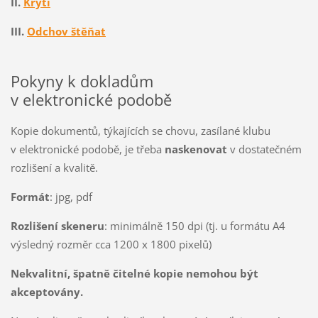
II.
Krytí
III.
Odchov štěňat
Pokyny k dokladům
v elektronické podobě
Kopie dokumentů, týkajících se chovu, zasílané klubu
v elektronické podobě, je třeba
naskenovat
v dostatečném
rozlišení a kvalitě.
Formát
: jpg, pdf
Rozlišení skeneru
: minimálně 150 dpi (tj. u formátu A4
výsledný rozměr cca 1200 x 1800 pixelů)
Nekvalitní, špatně čitelné kopie nemohou být
akceptovány.