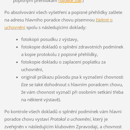
popisným přehlídkám
najdete zde
.)
Po absolvování všech vyšetření a popisné přehlídky zašlete
na adresu hlavního poradce chovu písemnou
žádost o
uchovnění
spolu s následujícími doklady:
fotokopii posudku z výstavy,
fotokopie dokladů o splnění zdravotních podmínek
a kopie protokolu z popisné přehlídky,
fotokopie dokladu o zaplacení poplatku za
uchovnění,
originál průkazu původu psa k vyznačení chovnosti
(lze se také dohodnout s hlavním poradcem chovu,
že vám chovnost vyznačí při osobním setkání třeba
na některé výstavě).
Po kontrole všech dokladů o splnění podmínek vám hlavní
poradce chovu vystaví
Protokol o uchovnění
, který je
zveřejněn v následujícím klubovém Zpravodaji, a chovnost