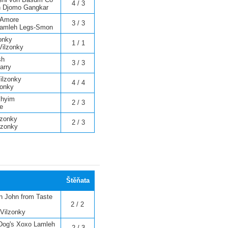
4 / 3
n Djomo Gangkar
s Amore
3 / 3
amleh Legs-Smon
onky
1 / 1
Vilzonky
sh
3 / 3
arry
Vilzonky
4 / 4
zonky
 Khyim
2 / 3
e
lzonky
2 / 3
ilzonky
Štěňata
n John from Taste
2 / 2
 Vilzonky
Dog's Xoxo Lamleh
2 / 3