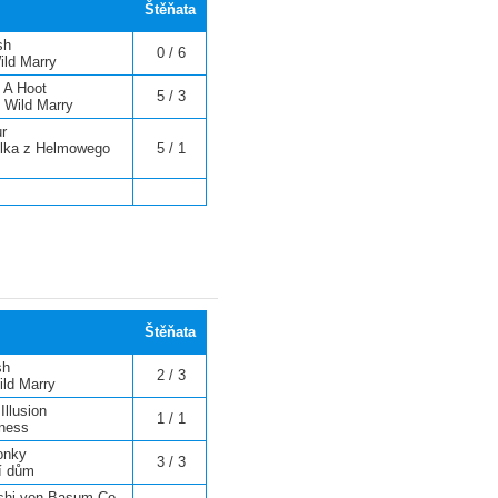
Štěňata
sh
0 / 6
ild Marry
 A Hoot
5 / 3
f Wild Marry
r
ulka z Helmowego
5 / 1
Štěňata
sh
2 / 3
ild Marry
 Illusion
1 / 1
ness
onky
3 / 3
ví dům
eshi von Basum Co