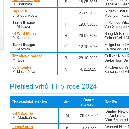
S
18.05.2025
D. Hrdinová
Isabelle Quee
Dga' gur
Silgarhi That'
E
25.05.2025
J. Štěpánková
Madhyamika L
Tashi Ihagpa
Im-Chi od Vilz
F
19.07.2025
L. Mifková
Vun-Shing od 
of Wild Marry
Nang Mi Kaila
R
26.07.2025
P. Kothera
Gaia of Wild M
Tashi Ihagpa
E'Dga-bar od 
G
12.10.2025
L. Mifková
La-Nye od Vil
Tatínkova radost
Gulliver Kipu
B
28.10.2025
M. Boš
Ba-Lu Taši Del
Mi-Chen od Vi
od Vilzonky
N
4.11.2025
Ke-sa-ra od V
M. Machačová
Přehled vrhů TT v roce 2024
Datum
Chovatelská stanice
Vrh
Rodiče
narození
Brinley Newto
od Vilzonky
M
29.02.2024
of Ambrosia
M. Machačová
Vun Shing od
Legs-Smon
Wanted Nice 
P
14.04.2024