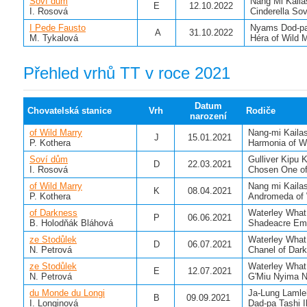
Soví dům
Nang Mi Kaila
E
12.10.2022
I. Rosová
Cinderella So
I Pede Fausto
Nyams Dod-pa
A
31.10.2022
M. Tykalová
Héra of Wild 
Přehled vrhů TT v roce 2021
Datum
Chovatelská stanice
Vrh
Rodiče
narození
of Wild Marry
Nang-mi Kaila
J
15.01.2021
P. Kothera
Harmonia of W
Soví dům
Gulliver Kipu 
D
22.03.2021
I. Rosová
Chosen One o
of Wild Marry
Nang mi Kaila
K
08.04.2021
P. Kothera
Andromeda of 
of Darkness
Waterley What
P
06.06.2021
B. Holodňák Bláhová
Shadeacre Em
ze Stodůlek
Waterley What
D
06.07.2021
N. Petrová
Chanel of Dar
ze Stodůlek
Waterley What
E
12.07.2021
N. Petrová
G'Miu Nyima 
du Monde du Longi
Ja-Lung Laml
B
09.09.2021
I. Longinová
Dad-pa Tashi 