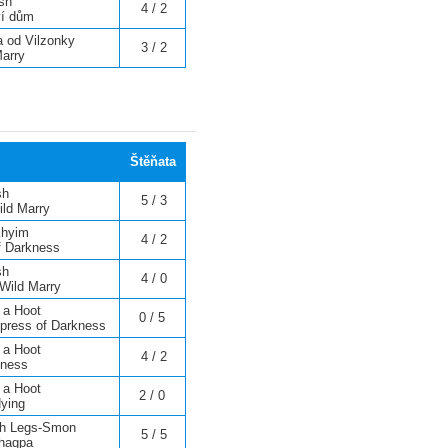
sh
4 / 2
ví dům
 od Vilzonky
3 / 2
Marry
Štěňata
sh
5 / 3
ild Marry
Khyim
4 / 2
f Darkness
sh
4 / 0
Wild Marry
 a Hoot
0 / 5
press of Darkness
 a Hoot
4 / 2
kness
 a Hoot
2 / 0
Nying
eh Legs-Smon
5 / 5
Ihagpa