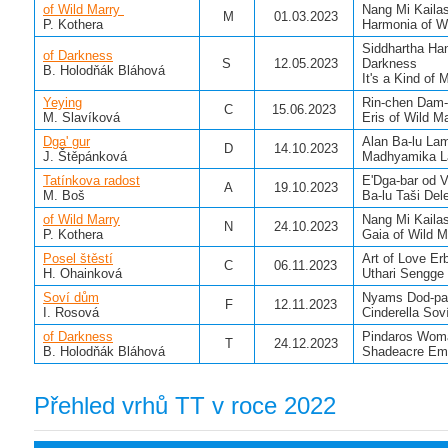
of Wild Marry
Nang Mi Kaila
M
01.03.2023
P. Kothera
Harmonia of W
Siddhartha Ha
of Darkness
S
12.05.2023
Darkness
B. Holodňák Bláhová
It's a Kind of
Yeying
Rin-chen Dam-
C
15.06.2023
M. Slavíková
Eris of Wild M
Dga' gur
Alan Ba-lu La
D
14.10.2023
J. Štěpánková
Madhyamika L
Tatínkova radost
E'Dga-bar od V
A
19.10.2023
M. Boš
Ba-lu Taši Del
of Wild Marry
Nang Mi Kaila
N
24.10.2023
P. Kothera
Gaia of Wild M
Posel štěstí
Art of Love Er
C
06.11.2023
H. Ohainková
Uthari Sengge
Soví dům
Nyams Dod-pa 
F
12.11.2023
I. Rosová
Cinderella So
of Darkness
Pindaros Wom
T
24.12.2023
B. Holodňák Bláhová
Shadeacre Em
Přehled vrhů TT v roce 2022