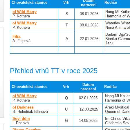
Datum
Chovatelská stanice
Vrh
Rodiče
narození
of Wild Marry
Nang Mi Kaila
S
08.01.2026
P. Kothera
Harmonia of W
of Wild Marry
Waterley What
T
08.01.2026
P. Kothera
Noira Anima o
Badam Dga'Gu
Filia
A
22.01.2026
Bianka Czern
A. Filipová
Jaru
Přehled vrhů TT v roce 2025
Datum
Chovatelská stanice
Vrh
Rodiče
narození
of Wild Marry
Nang Mi Kaila
Q
02.01.2025
P. Kothera
Harmonia of W
of Darkness
Araki Mystical
U
12.03.2025
B. Holodňák Bláhová
Queen of Dark
Soví dům
Im-Chi od Vilz
G
14.05.2025
I. Rosová
Cinderella So
Djomo Gangkar
Ge-sar-can Y