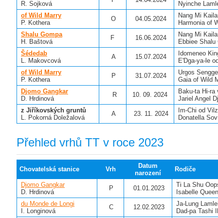
R. Sojková
Nyinche Laml
of Wild Marry
Nang Mi Kail
O
04.05.2024
P. Kothera
Harmonia of W
Shalu Gompa
Nang Mi Kail
F
16.06.2024
H. Baštová
Ebbiee Shalu
Šédedab
Idomeneo Ki
A
15.07.2024
L. Makovcová
E'Dga-ya-le o
of Wild Marry
Urgos Sengge
P
31.07.2024
P. Kothera
Gaia of Wild 
Djomo Gangkar
Baku-ta Hi-r
R
10. 09. 2024
D. Hrdinová
Jariel Angel 
z Jiříkovských gruntů
Im-Chi od Vi
A
23. 11. 2024
L. Pokorná Doležalová
Donatella So
Přehled vrhů TT v roce 2023
Datum
Chovatelská stanice
Vrh
Rodiče
narození
Djomo Gangkar
Ti La Shu Oops
P
01.01.2023
D. Hrdinová
Isabelle Quee
du Monde de Longi
Ja-Lung Laml
C
12.02.2023
I. Longinová
Dad-pa Tashi 