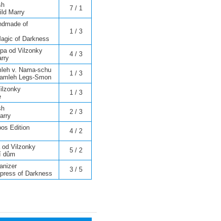
sh
7 / 1
ild Marry
ndmade of
1 / 3
 Magic of Darkness
pa od Vilzonky
4 / 3
arry
mleh v. Nama-schu
1 / 3
amleh Legs-Smon
ilzonky
1 / 3
e
sh
2 / 3
arry
bos Edition
4 / 2
od Vilzonky
5 / 2
ví dům
anizer
3 / 5
press of Darkness