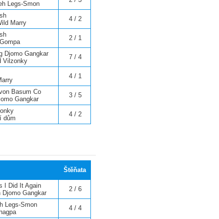
eh Legs-Smon
ash
4 / 2
ild Marry
ash
2 / 1
 Gompa
ng Djomo Gangkar
7 / 4
d Vilzonky
4 / 1
Marry
a von Basum Co
3 / 5
Djomo Gangkar
lzonky
4 / 2
ví dům
Štěňata
 I Did It Again
2 / 6
n Djomo Gangkar
eh Legs-Smon
4 / 4
Ihagpa