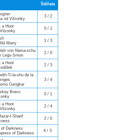
Štěňata
signer
3 / 2
a od Vilzonky
t a Hoot
0 / 1
 Vilzonky
sh
1 / 3
ild Marry
mleh von Nama-schu
2 / 0
h Legs-Smon
t a Hoot
2 / 3
todůlek
ith-Ti-la-shu de la
 Anges
3 / 4
Djomo Gangkar
iskey Bravo
0 / 1
zonky
t a Hoot
2 / 4
Vilzonky
azar-I-Sharif
2 / 0
kness
e of Darkness
4 / 3
press of Darkness