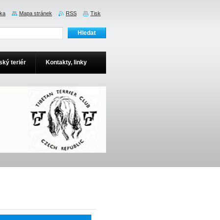
nka
Mapa stránek
RSS
Tisk
ský teriér
Kontakty, linky