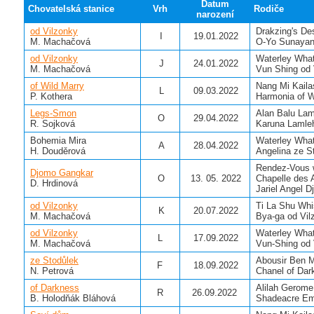
Datum
Chovatelská stanice
Vrh
Rodiče
narození
od Vilzonky
Drakzing's De
I
19.01.2022
M. Machačová
O-Yo Sunayan
od Vilzonky
Waterley Wha
J
24.01.2022
M. Machačová
Vun Shing od
of Wild Marry
Nang Mi Kaila
L
09.03.2022
P. Kothera
Harmonia of W
Legs-Smon
Alan Balu La
O
29.04.2022
R. Sojková
Karuna Lamle
Bohemia Mira
Waterley Wha
A
28.04.2022
H. Douděrová
Angelina ze S
Rendez-Vous w
Djomo Gangkar
O
13. 05. 2022
Chapelle des
D. Hrdinová
Jariel Angel 
od Vilzonky
Ti La Shu Wh
K
20.07.2022
M. Machačová
Bya-ga od Vil
od Vilzonky
Waterley Wha
L
17.09.2022
M. Machačová
Vun-Shing od 
ze Stodůlek
Abousir Ben M
F
18.09.2022
N. Petrová
Chanel of Dar
of Darkness
Alilah Gerom
R
26.09.2022
B. Holodňák Bláhová
Shadeacre Em