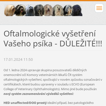
Oftalmologické vyšetření
Vašeho psíka - DŮLEŽITÉ!!!
17.01.2024 11:50
Od 1. ledna 2024 upravuje skupina posuzovatelů dědičných
onemocnění očí Komory veterinárních lékařů ČR systém
oftalmologických vyšetření, spočívající v novém způsobu označování v
certifikátech, které budou upraveny v souladu s ECVO (European
College of Veterinary Ophthalmologists). Mimo jiné bude používán
nový systém zaznamenávání výsledků vyšetření:
HED unaffected/DOO prostý
ideální případ, bez patologického