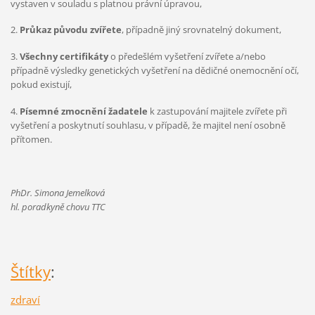
vystaven v souladu s platnou právní úpravou,
2.
Průkaz původu zvířete
, případně jiný srovnatelný dokument,
3.
Všechny certifikáty
o předešlém vyšetření zvířete a/nebo
případně výsledky genetických vyšetření na dědičné onemocnění očí,
pokud existují,
4.
Písemné zmocnění žadatele
k zastupování majitele zvířete při
vyšetření a poskytnutí souhlasu, v případě, že majitel není osobně
přítomen.
PhDr. Simona Jemelková
hl. poradkyně chovu TTC
Štítky
:
zdraví