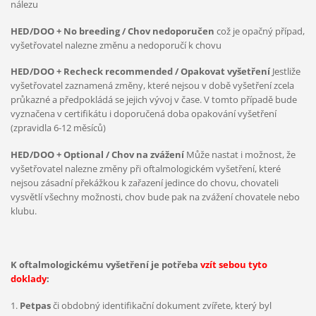
nálezu
HED/DOO + No breeding / Chov nedoporučen
což je opačný případ,
vyšetřovatel nalezne změnu a nedoporučí k chovu
HED/DOO + Recheck recommended / Opakovat vyšetření
Jestliže
vyšetřovatel zaznamená změny, které nejsou v době vyšetření zcela
průkazné a předpokládá se jejich vývoj v čase. V tomto případě bude
vyznačena v certifikátu i doporučená doba opakování vyšetření
(zpravidla 6-12 měsíců)
HED/DOO + Optional / Chov na zvážení
Může nastat i možnost, že
vyšetřovatel nalezne změny při oftalmologickém vyšetření, které
nejsou zásadní překážkou k zařazení jedince do chovu, chovateli
vysvětlí všechny možnosti, chov bude pak na zvážení chovatele nebo
klubu.
K oftalmologickému vyšetření je potřeba
vzít sebou tyto
doklady
:
1.
Petpas
či obdobný identifikační dokument zvířete, který byl