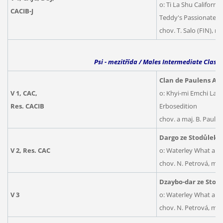
o: Ti La Shu Californ
CACIB-J
Teddy's Passionate 
chov. T. Salo (FIN), ma
Psi - mezitřída / Males Intermediate Class
Clan de Paulens Ak
V 1, CAC,
o: Khyi-mi Emchi Lam
Res. CACIB
Erbosedition
chov. a maj. B. Paule
Dargo ze Stodůlek
, 
V 2, Res. CAC
o: Waterley What a H
chov. N. Petrová, maj
Dzaybo-dar ze Stod
V 3
o: Waterley What a H
chov. N. Petrová, maj