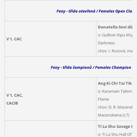
Feny - třída otevřená / Females Open Class
Donatella Soví dům
o: Gulliver Kipu Khyi
V 1, CAC
Darkness
chov. I. Rosová, maj.
Feny - třída šampionů / Females Champion Cl
Ang Ki Chi Tai Tik J
o: Karamain Talisman 
V 1, CAC,
Flame
CACIB
chov: D. R. Macenskien
Macenskiene (LT)
Ti La Shu Savage Lo
o: Ti La Shu Hall Of 