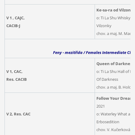
Ke-sa-ra od Vilzonk
V 1 , CAJC,
o: Ti La Shu Whisky B
CACIB-J
Vilzonky
chov. a maj. M. Mac
Feny - mezitřída / Females Intermediate Clas
Queen of Darkness
V 1, CAC,
o: Ti La Shu Hall of F
Res. CACIB
Of Darkness
chov. a maj. B. Holo
Follow Your Dreams
2021
V 2, Res. CAC
o: Waterley What a H
Erbosedition
chov. V. Kučerková (SK