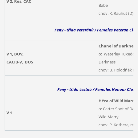
V 2, Res. CAC
Babe
chov. R. Rauhut (D), m
Feny - třída veteránů / Females Veteran Clas
Chanel of Darkness
V 1, BOV,
o: Waterley Tuxedo M
CACIB-V, BOS
Darkness
chov: B. Holodňák Bl
Feny - třída čestná / Females Honour Class
Héra of Wild Marry 
o: Carter Spot of Da
V 1
Wild Marry
chov. P. Kothera, maj