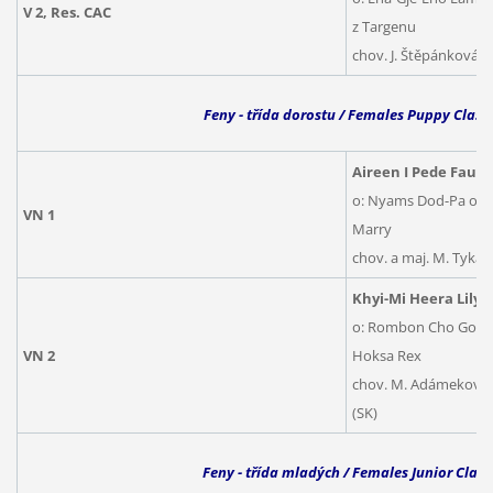
V 2, Res. CAC
z Targenu
chov. J. Štěpánková,
Feny - třída dorostu / Females Puppy Class
Aireen I Pede Faust
o: Nyams Dod-Pa od V
VN 1
Marry
chov. a maj. M. Tyka
Khyi-Mi Heera Lily
,
o: Rombon Cho Go, m
VN 2
Hoksa Rex
chov. M. Adámeková (
(SK)
Feny - třída mladých / Females Junior Class