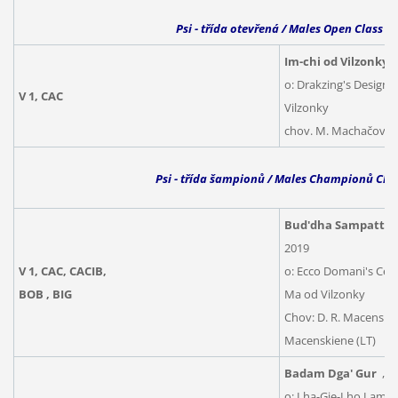
Psi - třída otevřená / Males Open Class
Im-chi od Vilzonky
,
o: Drakzing's Design
V 1, CAC
Vilzonky
chov. M. Machačová, 
Psi - třída šampionů / Males Championů Cla
Bud'dha Sampatti T
2019
V 1, CAC, CACIB,
o: Ecco Domani's Celes
BOB , BIG
Ma od Vilzonky
Chov: D. R. Macenskien
Macenskiene (LT)
Badam Dga' Gur
, n
o: Lha-Gje-Lho Laml