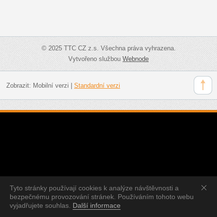
© 2025 TTC CZ z.s. Všechna práva vyhrazena.
Vytvořeno službou
Webnode
Zobrazit:
Mobilní verzi
|
Standardní verzi
Tyto stránky používají cookies k analýze návštěvnosti a
bezpečnému provozování stránek. Používáním tohoto webu
vyjadřujete souhlas.
Další informace