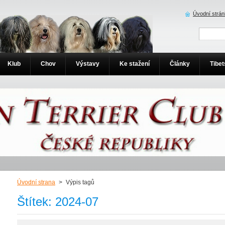
Úvodní strá
Klub
Chov
Výstavy
Ke stažení
Články
Tibet
Úvodní strana
>
Výpis tagů
Štítek: 2024-07