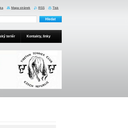
nka
Mapa stránek
RSS
Tisk
ský teriér
Kontakty, linky