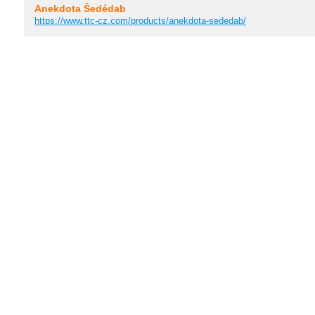
Anekdota Šedédab
https://www.ttc-cz.com/products/anekdota-sededab/