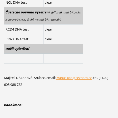
NCL DNA test
clear
Částečně povinná vyšetření
(při krytí musí být jeden
z partnerů clear, druhý nemusí být testován)
RCD4 DNA test
clear
PRA3 DNA test
clear
Další vyšetření
-
Majitel: I. Škodová, Srubec, email:
ivanaskod@seznam.cz
, tel. (+420)
605 988 732
Rodokmen: