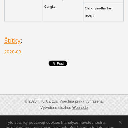
Gangkar
Ch. Khyim-lha Tashi
Bodjul
Štítky
:
2020-09
© 2025 TTC CZ z.s. Všechna práva vyhrazena.
Vytvořeno službou
Webnode
Tyto stránky používají cookies k analýze návštěvnosti a
Zobrazit:
Mobilní verzi
|
Standardní verzi
bezpečnému provozování stránek. Používáním tohoto webu