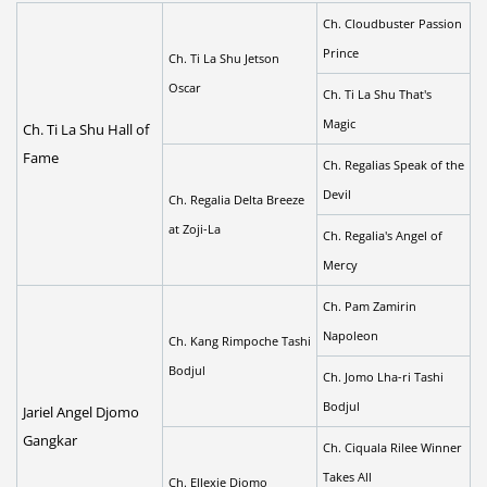
Ch. Cloudbuster Passion
Prince
Ch. Ti La Shu Jetson
Oscar
Ch. Ti La Shu That's
Magic
Ch. Ti La Shu Hall of
Fame
Ch. Regalias Speak of the
Devil
Ch. Regalia Delta Breeze
at Zoji-La
Ch. Regalia's Angel of
Mercy
Ch. Pam Zamirin
Napoleon
Ch. Kang Rimpoche Tashi
Bodjul
Ch. Jomo Lha-ri Tashi
Bodjul
Jariel Angel Djomo
Gangkar
Ch. Ciquala Rilee Winner
Takes All
Ch. Ellexie Djomo