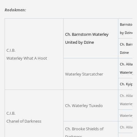
Rodokmen:
Barnstorm 
by Dzine
Ch. Barnstorm Waterley
United by Dzine
Ch. Barnst
C.I.B.
Dzine
Waterley What A Hoot
Ch. Alilah 
Waterley
Waterley Starcatcher
Ch. Kyipo 
Ch. Alilah'
Waterley
Ch. Waterley Tuxedo
C.I.B.
Waterley Ki
Chanel of Darkness
Ch. Alilah
Ch. Brooke Shields of
Darkness