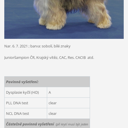
Nar. 6. 7. 2021 ; barva: sobolí, bílé znaky
Junioršampion ČR, Krajský vítěz, CAC, Res. CACIB atd.
Povinná vyšetření:
Dysplasie kyčlí (HD)
A
PLL DNA test
clear
NCL DNA test
clear
Částečně povinná vyšetření
(při krytí musí být jeden