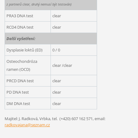
z partnerů clear, druhý nemusí být testován)
PRA3 DNA test
clear
RCD4 DNA test
clear
Další vyšetření:
Dysplasie loktů (ED)
0 / 0
Osteochondróza
clear /clear
ramen (OCD)
PRCD DNA test
clear
PD DNA test
clear
DM DNA test
clear
Majitel: J. Radková, Vrbka, tel. (+420) 607 162 571, email:
radkovajana@seznam.cz