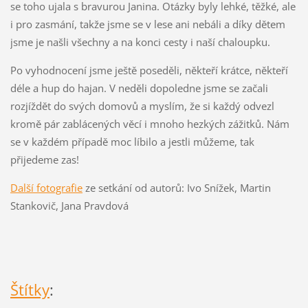
se toho ujala s bravurou Janina. Otázky byly lehké, těžké, ale
i pro zasmání, takže jsme se v lese ani nebáli a díky dětem
jsme je našli všechny a na konci cesty i naší chaloupku.
Po vyhodnocení jsme ještě poseděli, někteří krátce, někteří
déle a hup do hajan. V neděli dopoledne jsme se začali
rozjíždět do svých domovů a myslím, že si každý odvezl
kromě pár zablácených věcí i mnoho hezkých zážitků. Nám
se v každém případě moc líbilo a jestli můžeme, tak
přijedeme zas!
Další fotografie
ze setkání od autorů: Ivo Snížek, Martin
Stankovič, Jana Pravdová
Štítky
: