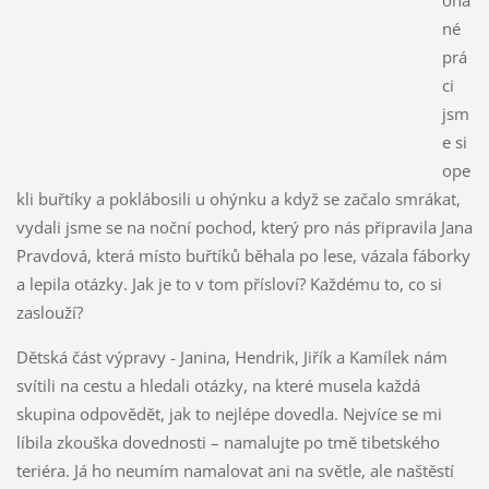
né
prá
ci
jsm
e si
ope
kli buřtíky a poklábosili u ohýnku a když se začalo smrákat,
vydali jsme se na noční pochod, který pro nás připravila Jana
Pravdová, která místo buřtíků běhala po lese, vázala fáborky
a lepila otázky. Jak je to v tom přísloví? Každému to, co si
zaslouží?
Dětská část výpravy - Janina, Hendrik, Jiřík a Kamílek nám
svítili na cestu a hledali otázky, na které musela každá
skupina odpovědět, jak to nejlépe dovedla. Nejvíce se mi
líbila zkouška dovednosti – namalujte po tmě tibetského
teriéra. Já ho neumím namalovat ani na světle, ale naštěstí