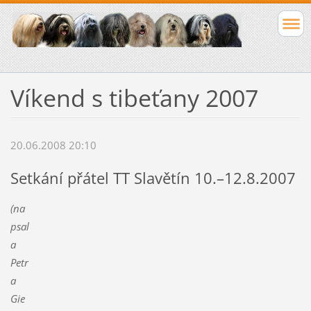
Víkend s tibeťany 2007
20.06.2008 20:10
Setkání přátel TT Slavětín 10.–12.8.2007
(na
psal
a
Petr
a
Gie