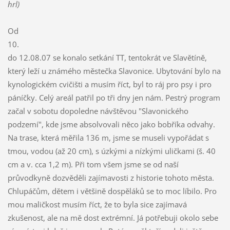
hrl)
Od
10.
do 12.08.07 se konalo setkání TT, tentokrát ve Slavětíně,
který leží u známého městečka Slavonice. Ubytování bylo na
kynologickém cvičišti a musím říct, byl to ráj pro psy i pro
páníčky. Celý areál patřil po tři dny jen nám. Pestrý program
začal v sobotu dopoledne návštěvou "Slavonického
podzemí", kde jsme absolvovali něco jako bobříka odvahy.
Na trase, která měřila 136 m, jsme se museli vypořádat s
tmou, vodou (až 20 cm), s úzkými a nízkými uličkami (š. 40
cm a v. cca 1,2 m). Při tom všem jsme se od naší
průvodkyně dozvěděli zajímavosti z historie tohoto města.
Chlupáčům, dětem i většině dospěláků se to moc líbilo. Pro
mou maličkost musím říct, že to byla sice zajímavá
zkušenost, ale na mě dost extrémní. Já potřebuji okolo sebe