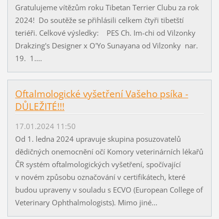
Gratulujeme vítězům roku Tibetan Terrier Clubu za rok
2024! Do soutěže se přihlásili celkem čtyři tibetští
teriéři. Celkové výsledky: PES Ch. Im-chi od Vilzonky
Drakzing's Designer x O'Yo Sunayana od Vilzonky nar.
19. 1....
Oftalmologické vyšetření Vašeho psíka -
DŮLEŽITÉ!!!
17.01.2024 11:50
Od 1. ledna 2024 upravuje skupina posuzovatelů
dědičných onemocnění očí Komory veterinárních lékařů
ČR systém oftalmologických vyšetření, spočívající
v novém způsobu označování v certifikátech, které
budou upraveny v souladu s ECVO (European College of
Veterinary Ophthalmologists). Mimo jiné...